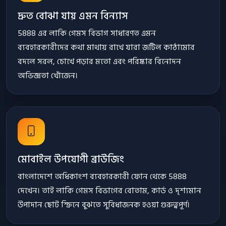
দ্রুত বোঝা যায় এমন বিন্যাস
5888 এর লাকি গেমস বিভাগ সাধারণত এমন
ব্যবহারকারীদের কথা মাথায় রাখে যারা জটিল কাঠামোর
বদলে সরল, চোখে পড়ার মতো এবং পরিষ্কার বিনোদন
অভিজ্ঞতা খোঁজেন।
মোবাইল উপযোগী ব্রাউজিং
বাংলাদেশে অধিকাংশ ব্যবহারকারী ফোন থেকে 5888
দেখেন। তাই লাকি গেমস বিভাগের বোতাম, কার্ড ও দৃশ্যমান
উপাদান ছোট স্ক্রিনে বুঝতে সুবিধাজনক হওয়া গুরুত্বপূর্ণ।