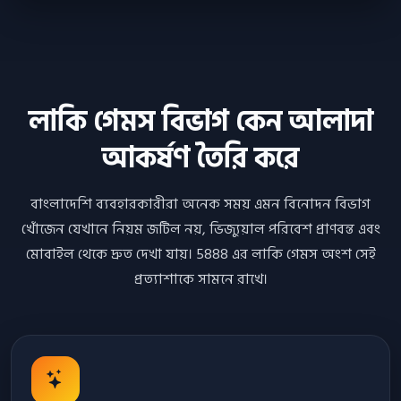
লাকি গেমস বিভাগ কেন আলাদা
আকর্ষণ তৈরি করে
বাংলাদেশি ব্যবহারকারীরা অনেক সময় এমন বিনোদন বিভাগ
খোঁজেন যেখানে নিয়ম জটিল নয়, ভিজ্যুয়াল পরিবেশ প্রাণবন্ত এবং
মোবাইল থেকে দ্রুত দেখা যায়। 5888 এর লাকি গেমস অংশ সেই
প্রত্যাশাকে সামনে রাখে।