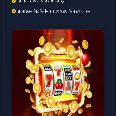
বিনোদনকে সীমার মধ্যে রাখুন
প্রয়োজনে বিরতি নিন এবং সময় নিয়ন্ত্রণ করুন