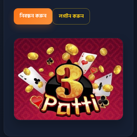
নিবন্ধন করুন
লগইন করুন