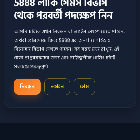
5888 লাকি গেমস বিভাগ
থেকে পরবর্তী পদক্ষেপ নিন
আপনি চাইলে এখন নিবন্ধন বা লগইন অংশে যেতে পারেন,
অথবা হোমপেজে ফিরে 5888 এর অন্যান্য গাইড ও
বিনোদন বিভাগ দেখতে পারেন। সব সময় মনে রাখুন, এই
পাতা প্রাপ্তবয়স্কদের জন্য এবং দায়িত্বশীল গেমিং চর্চাই
সবচেয়ে গুরুত্বপূর্ণ।
নিবন্ধন
লগইন
হোম