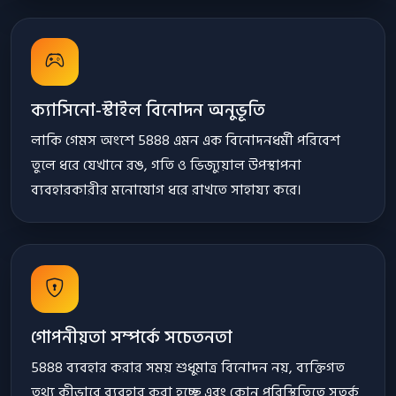
ক্যাসিনো-স্টাইল বিনোদন অনুভূতি
লাকি গেমস অংশে 5888 এমন এক বিনোদনধর্মী পরিবেশ
তুলে ধরে যেখানে রঙ, গতি ও ভিজ্যুয়াল উপস্থাপনা
ব্যবহারকারীর মনোযোগ ধরে রাখতে সাহায্য করে।
গোপনীয়তা সম্পর্কে সচেতনতা
5888 ব্যবহার করার সময় শুধুমাত্র বিনোদন নয়, ব্যক্তিগত
তথ্য কীভাবে ব্যবহার করা হচ্ছে এবং কোন পরিস্থিতিতে সতর্ক