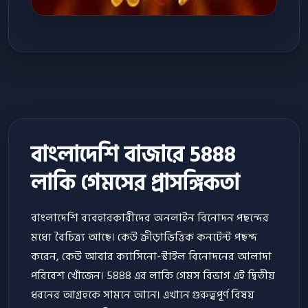
বাংলাদেশি বাজারে 5888
লাকি গেমসের প্রাসঙ্গিকতা
বাংলাদেশি ব্যবহারকারীদের অনলাইন বিনোদন পছন্দের
মধ্যে বৈচিত্র্য আছে। কেউ ক্রীড়াভিত্তিক কনটেন্ট পছন্দ
করেন, কেউ আবার ক্যাসিনো-স্টাইল বিনোদনের আলাদা
পরিবেশ খোঁজেন। 5888 এর লাকি গেমস বিভাগ এই দ্বিতীয়
ধরনের আগ্রহকে সামনে আনে। এখানে গুরুত্বপূর্ণ বিষয়