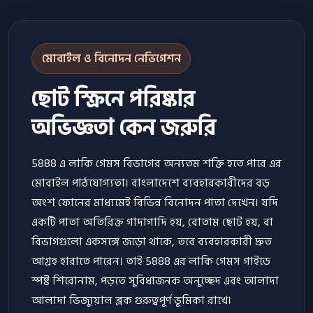
মোবাইল ও বিনোদন নেভিগেশন
ছোট স্ক্রিনে পরিষ্কার
অভিজ্ঞতা কেন জরুরি
5888 এ লাকি গেমস বিভাগের অন্যতম শক্তি হতে পারে এর
মোবাইল পাঠযোগ্যতা। বাংলাদেশে ব্যবহারকারীদের বড়
অংশ ফোনের মাধ্যমেই বিভিন্ন বিনোদন পাতা দেখেন। যদি
একটি পাতা অতিরিক্ত গাদাগাদি হয়, বোতাম ছোট হয়, বা
বিভাগগুলো একসঙ্গে জড়ো থাকে, তবে ব্যবহারকারী দ্রুত
আগ্রহ হারাতে পারেন। তাই 5888 এর লাকি গেমস গাইডে
স্পষ্ট শিরোনাম, পড়তে সুবিধাজনক অনুচ্ছেদ এবং আলাদা
আলাদা ভিজ্যুয়াল ব্লক গুরুত্বপূর্ণ ভূমিকা রাখে।