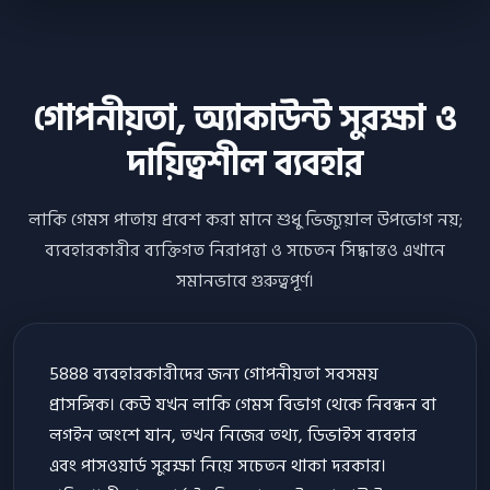
গোপনীয়তা, অ্যাকাউন্ট সুরক্ষা ও
দায়িত্বশীল ব্যবহার
লাকি গেমস পাতায় প্রবেশ করা মানে শুধু ভিজ্যুয়াল উপভোগ নয়;
ব্যবহারকারীর ব্যক্তিগত নিরাপত্তা ও সচেতন সিদ্ধান্তও এখানে
সমানভাবে গুরুত্বপূর্ণ।
5888 ব্যবহারকারীদের জন্য গোপনীয়তা সবসময়
প্রাসঙ্গিক। কেউ যখন লাকি গেমস বিভাগ থেকে নিবন্ধন বা
লগইন অংশে যান, তখন নিজের তথ্য, ডিভাইস ব্যবহার
এবং পাসওয়ার্ড সুরক্ষা নিয়ে সচেতন থাকা দরকার।