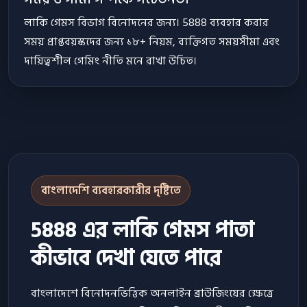
লাকি গেমস বিভাগ বিনোদনের জন্য। 5888 ব্যবহার করার
সময় প্রাপ্তবয়স্কদের জন্য ১৮+ নিয়ম, ব্যক্তিগত সময়সীমা এবং
দায়িত্বশীল গেমিং নীতি মনে রাখা উচিত।
বাংলাদেশি ব্যবহারকারীর দৃষ্টিতে
5888 এর লাকি গেমস পাতা
কীভাবে দেখা যেতে পারে
বাংলাদেশে বিনোদনভিত্তিক অনলাইন ব্রাউজিংয়ের ক্ষেত্রে